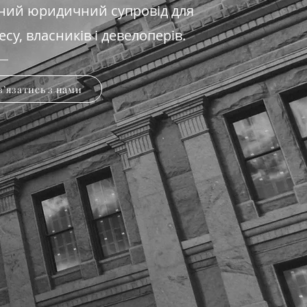
ний юридичний супровід для
есу, власників і девелоперів.
вʼязатись з нами