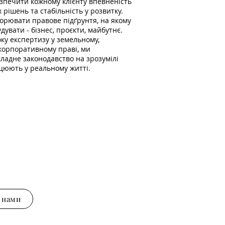
зпечити кожному клієнту впевненість
їх рішень та стабільність у розвитку.
орювати правове підґрунтя, на якому
дувати - бізнес, проєкти, майбутнє.
ку експертизу у земельному,
корпоративному праві, ми
ладне законодавство на зрозумілі
цюють у реальному житті.
з нами