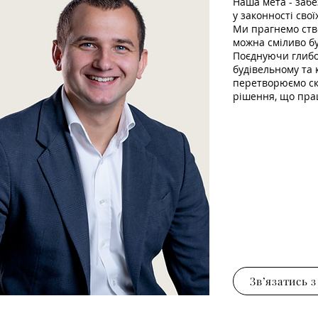
Наша мета - забе
у законності сво
Ми прагнемо ств
можна сміливо бу
Поєднуючи глибо
будівельному та 
перетворюємо ск
рішення, що пра
Звʼязатись 