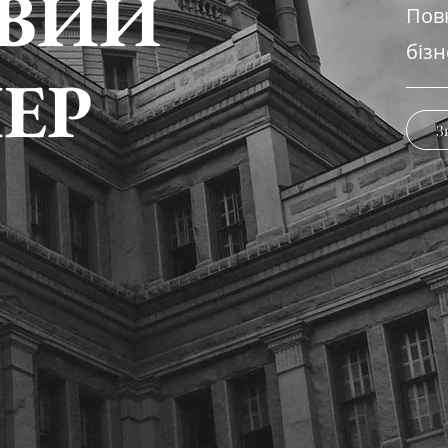
ОВИЙ
Пов
бізн
ЕР
З