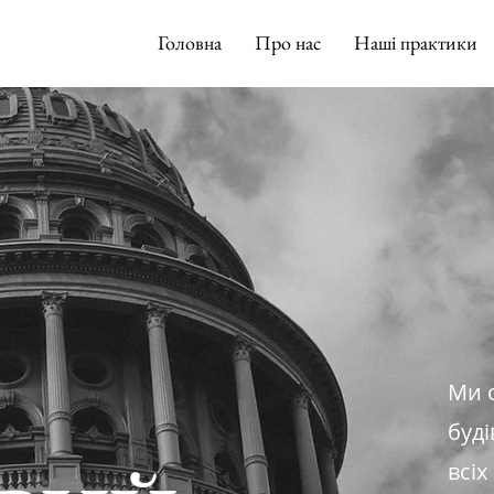
Головна
Про нас
Наші практики
Ми 
буді
всіх